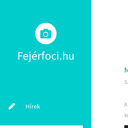
Fejérfoci.hu
M
S
A
Hírek
k