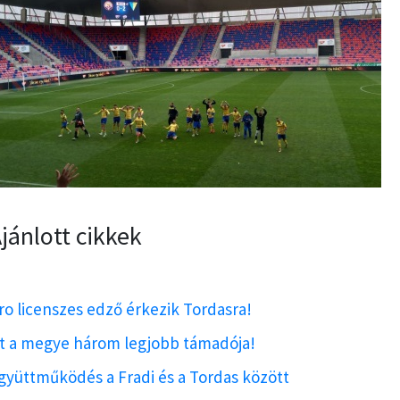
jánlott cikkek
ro licenszes edző érkezik Tordasra!
tt a megye három legjobb támadója!
gyüttműködés a Fradi és a Tordas között