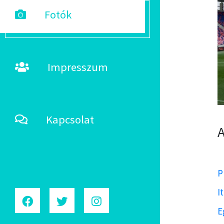
Fotók
Impresszum
Kapcsolat
A
P
I
E