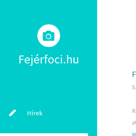
Fejérfoci.hu
F
S
R
Hírek
a