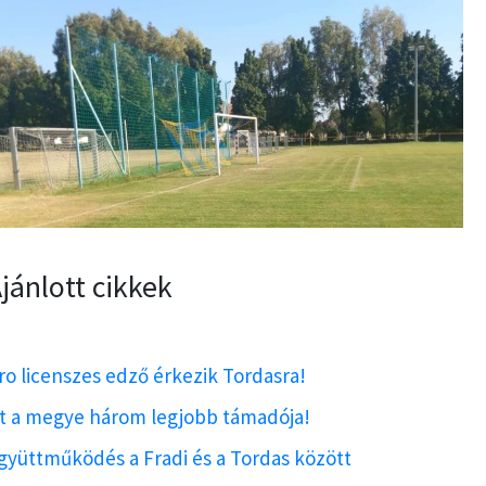
jánlott cikkek
ro licenszes edző érkezik Tordasra!
tt a megye három legjobb támadója!
gyüttműködés a Fradi és a Tordas között