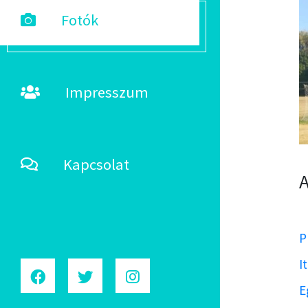
Fotók
Impresszum
Kapcsolat
A
P
I
E