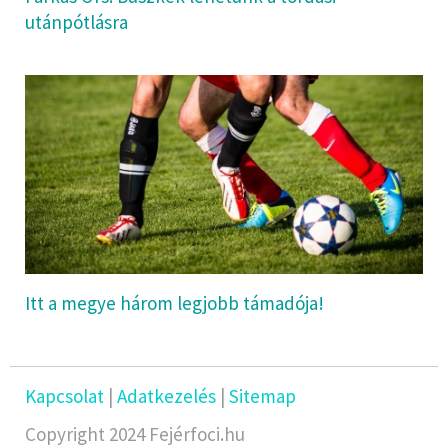
utánpótlásra
Itt a megye három legjobb támadója!
Kapcsolat
|
Adatkezelés
|
Sitemap
Copyright 2024 Fejérfoci.hu