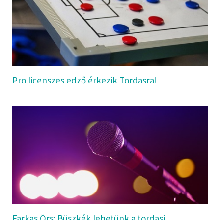
Pro licenszes edző érkezik Tordasra!
Farkas Örs: Büszkék lehetünk a tordasi