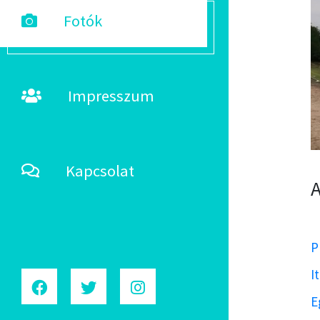
Fotók
Impresszum
Kapcsolat
A
P
I
E