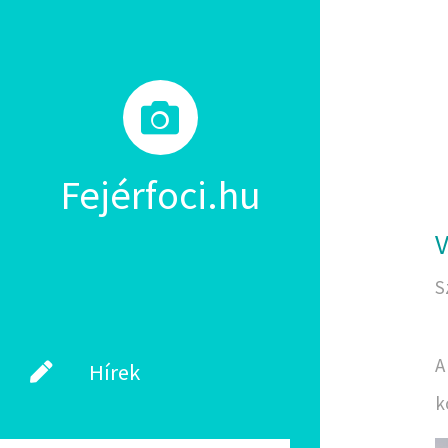
Fejérfoci.hu
V
S
A
Hírek
k