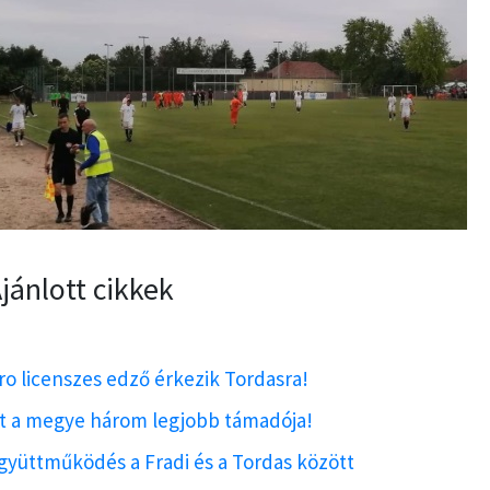
jánlott cikkek
ro licenszes edző érkezik Tordasra!
tt a megye három legjobb támadója!
gyüttműködés a Fradi és a Tordas között